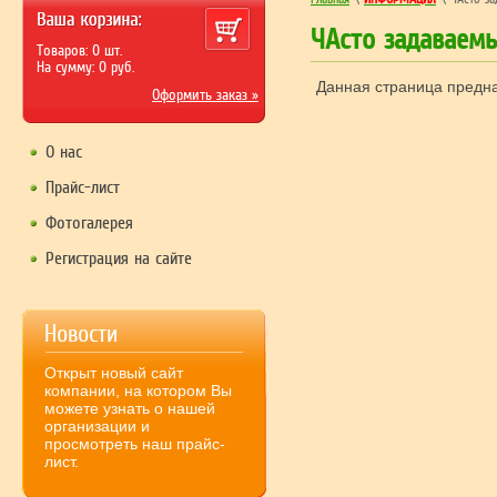
ЧАсто задаваем
Товаров:
0
шт.
На сумму:
0
руб.
Данная страница предн
Оформить заказ »
О нас
Прайс-лист
Фотогалерея
Регистрация на сайте
Новости
Открыт новый сайт
компании, на котором Вы
можете узнать о нашей
организации и
просмотреть наш прайс-
лист.