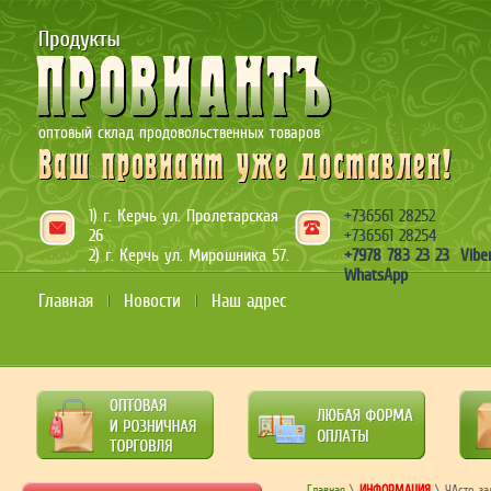
оптовый склад продовольственных товаров
1) г. Керчь ул. Пролетарская
+736561 28252
26
+736561 28254
2) г. Керчь ул. Мирошника 57.
+7978 783 23 23 Viber
WhatsApp
Главная
Новости
Наш адрес
Главная
\
ИНФОРМАЦИЯ
\ ЧАсто з